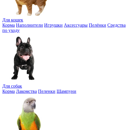
Для кошек
Корма
Наполнители
Игрушки
Аксессуары
Пелёнки
Средства
по уходу
Для собак
Корма
Лакомства
Пеленки
Шампуни