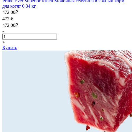
Prime Ever Superior Kitten Молочная телятина влажный корм
для котят 0,34 кг
472.00
₽
472
₽
472.00
₽
-
+
Купить