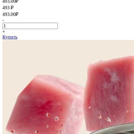
493.00
₽
493
₽
493.00
₽
-
+
Купить