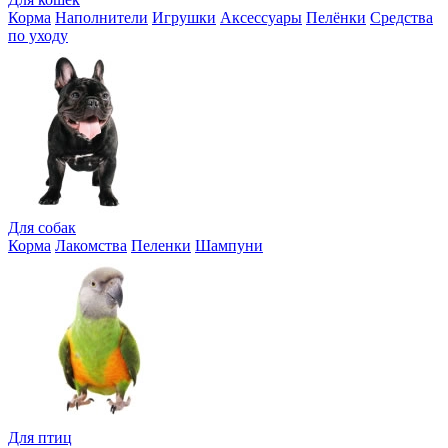
Корма
Наполнители
Игрушки
Аксессуары
Пелёнки
Средства
по уходу
Для собак
Корма
Лакомства
Пеленки
Шампуни
Для птиц