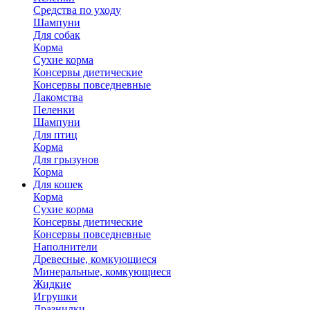
Средства по уходу
Шампуни
Для собак
Корма
Сухие корма
Консервы диетические
Консервы повседневные
Лакомства
Пеленки
Шампуни
Для птиц
Корма
Для грызунов
Корма
Для кошек
Корма
Сухие корма
Консервы диетические
Консервы повседневные
Наполнители
Древесные, комкующиеся
Минеральные, комкующиеся
Жидкие
Игрушки
Дразнилки