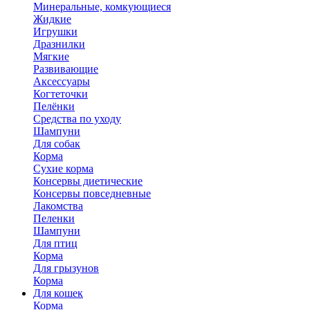
Минеральные, комкующиеся
Жидкие
Игрушки
Дразнилки
Мягкие
Развивающие
Аксессуары
Когтеточки
Пелёнки
Средства по уходу
Шампуни
Для собак
Корма
Сухие корма
Консервы диетические
Консервы повседневные
Лакомства
Пеленки
Шампуни
Для птиц
Корма
Для грызунов
Корма
Для кошек
Корма