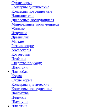
Сухие корма
Консервы диетические
Консервы повседневные
Наполнители
Древесные, комкующиеся
Минеральные, комкующиеся
Жидкие
Игрушки
Дразнилки
Мягкие
Развивающие
Аксессуары
Когтеточки
Пелёнки
Средства по уходу
Шампуни
Для собак
Корма
Сухие корма
Консервы диетические
Консервы повседневные
Лакомства
Пеленки
Шампуни
Для птиц