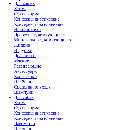
Для кошек
Корма
Сухие корма
Консервы диетические
Консервы повседневные
Наполнители
Древесные, комкующиеся
Минеральные, комкующиеся
Жидкие
Игрушки
Дразнилки
Мягкие
Развивающие
Аксессуары
Когтеточки
Пелёнки
Средства по уходу
Шампуни
Для собак
Корма
Сухие корма
Консервы диетические
Консервы повседневные
Лакомства
Пеленки