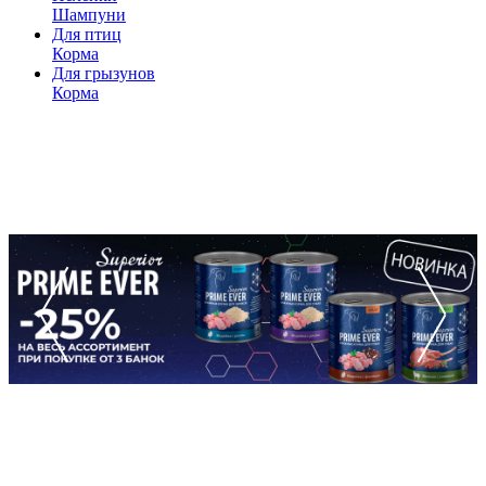
Шампуни
Для птиц
Корма
Для грызунов
Корма