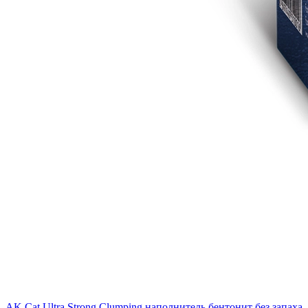
AK Cat Ultra Strong Clumping наполнитель бентонит без запаха