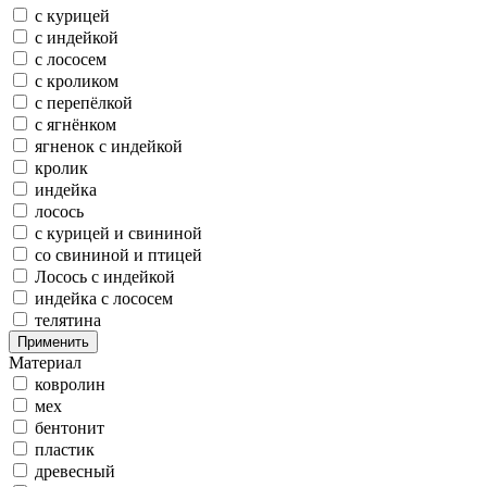
с курицей
с индейкой
с лососем
с кроликом
с перепёлкой
с ягнёнком
ягненок с индейкой
кролик
индейка
лосось
с курицей и свининой
со свининой и птицей
Лосось с индейкой
индейка с лососем
телятина
Применить
Материал
ковролин
мех
бентонит
пластик
древесный