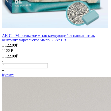
AK Cat Марсельское мыло комкующийся наполнитель
бентонит марсельское мыло 5,5 кг 6 л
1 122.00
₽
1122
₽
1 122.00
₽
-
+
Купить