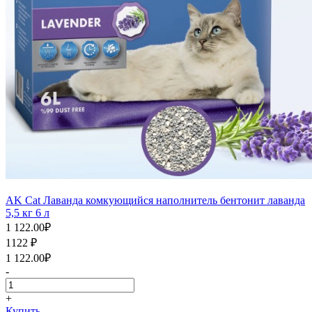
AK Cat Лаванда комкующийся наполнитель бентонит лаванда
5,5 кг 6 л
1 122.00
₽
1122
₽
1 122.00
₽
-
+
Купить