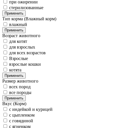
при ожирении
стерилизованные
Применить
Тип корма (Влажный корм)
влажный
Применить
Возраст животного
для котят
для взрослых
для всех возрастов
Взрослые
взрослые кошки
котята
Применить
Размер животного
всех пород
все породы
Применить
Вкус (Корм)
с индейкой и курицей
с цыпленком
с говядиной
с ягненком