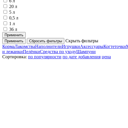
6 л
20 л
5 л
0,5 л
1 л
36 л
Применить
Скрыть фильтры
Применить
Сбросить фильтры
Корма
Лакомства
Наполнители
Игрушки
Аксессуары
Когтеточки
и лежанки
Пелёнки
Средства по уходу
Шампуни
Сортировка:
по популярности
по дате добавления
цена