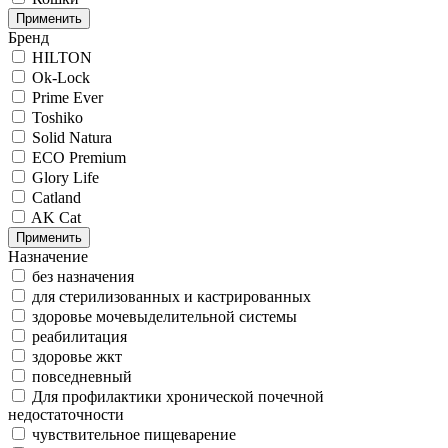
Применить
Бренд
HILTON
Ok-Lock
Prime Ever
Toshiko
Solid Natura
ECO Premium
Glory Life
Catland
AK Cat
Применить
Назначение
без назначения
для стерилизованных и кастрированных
здоровье мочевыделительной системы
реабилитация
здоровье жкт
повседневный
Для профилактики хронической почечной
недостаточности
чувствительное пищеварение