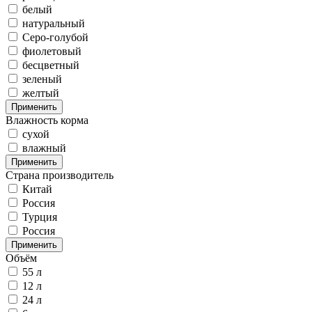
белый
натуральный
Серо-голубой
фиолетовый
бесцветный
зеленый
желтый
Применить
Влажность корма
сухой
влажный
Применить
Страна производитель
Китай
Россия
Турция
Poccия
Применить
Объём
55 л
12 л
24 л