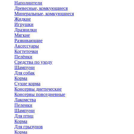
Наполнители
Древесные, комкующиеся
Минеральные, комкующиеся
Жидкие
Игрушки
Дразнилки
Мягкие
Развивающие
Аксессуары
Когтеточки
Пелёнки
Средства по уходу
Шампуни
Для собак
Корма
Сухие корма
Консервы диетические
Консервы повседневные
Лакомства
Пеленки
Шампуни
Для птиц
Корма
Для грызунов
Корма