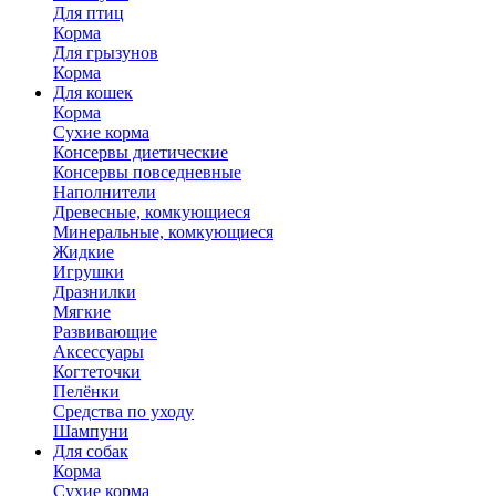
Для птиц
Корма
Для грызунов
Корма
Для кошек
Корма
Сухие корма
Консервы диетические
Консервы повседневные
Наполнители
Древесные, комкующиеся
Минеральные, комкующиеся
Жидкие
Игрушки
Дразнилки
Мягкие
Развивающие
Аксессуары
Когтеточки
Пелёнки
Средства по уходу
Шампуни
Для собак
Корма
Сухие корма