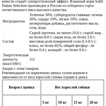
качеств создаёт синергетический эффект. Влажный корм Solid
Natura Selection произведен в России из отборного сорта
отечественного мяса высокого качества.
Телятина 30%, субпродукты говяжьи: печень
20%, сердце 10%, лёгкое 10%, злаки,
Ингредиенты
желирующая добавка, растительное масло,
соль, вода.
Сырой протеин, не менее-10,0 г; сырой жир ,
не более-8,0 г; сырая зола, не более 2,0 г;
Состав
массовая доля поваренной соли-0,3-0,5 г;
влага, не более-82%, общий фосфор - не
более 0.4 г, кальций - не более 0.6 г.
Энергетическая
ценность
112
(ккал/100г)
Акции с этим товаром
Рекомендации по кормлению щенка сухим кормом в
зависимости от веса взрослой собаки (грамм в день):
Возраст щенка
Вес взрослой собаки
5 кг
10 кг
15 кг
20 кг