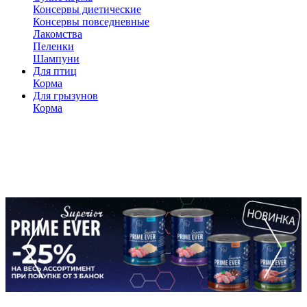
Консервы диетические
Консервы повседневные
Лакомства
Пеленки
Шампуни
Для птиц
Корма
Для грызунов
Корма