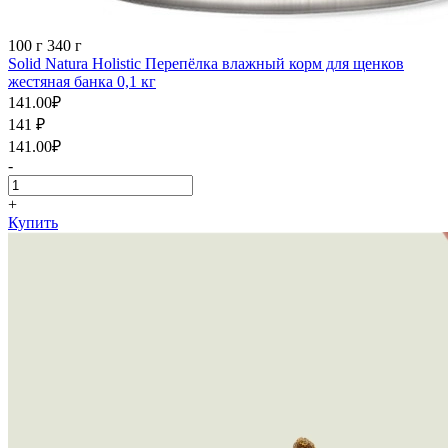
100 г
340 г
Solid Natura Holistic Перепёлка влажный корм для щенков
жестяная банка 0,1 кг
141.00
₽
141
₽
141.00
₽
-
+
Купить