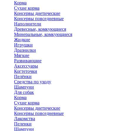
Корма
Сухие корма
Консервы диетические
Консервы повседневные
Наполнители
Древесные, комкующиеся
Минеральные, комкующиеся
Жидкие
Игрушки
Дразнилки
Мягкие
Развивающие
Аксессуары
Когтеточки
Пелёнки
Средства по уходу
Шампуни
Для собак
Корма
Сухие корма
Консервы диетические
Консервы повседневные
Лакомства
Пеленки
Шампуни