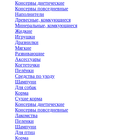
Консервы диетические
Консервы повседневные
Наполнители
Древесные, комкующиеся
Минеральные, комкующиеся
Жидкие
Игрушки
Дразнилки
Мягкие
Развивающие
Аксессуары
Когтеточки
Пелёнки
Средства по уходу
Шампуни
Для собак
Корма
Сухие корма
Консервы диетические
Консервы повседневные
Лакомства
Пеленки
Шампуни
Для птиц
Корма