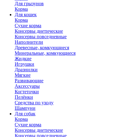
Для грызунов
Корма
Для кошек
Корма
Сухие корма
Консервы диетические
Консервы повседневные
Наполнители
Древесные, комкующиеся
Минеральные, комкующиеся
Жидкие
Игрушки
Дразнилки
Мягкие
Развивающие
Аксессуары
Когтеточки
Пелёнки
Средства по уходу
Шампуни
Для собак
Корма
Сухие корма
Консервы диетические
Консервы повседневные