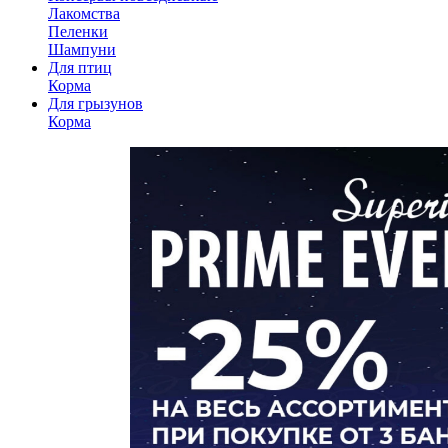
Лакомства
Пеленки
Шампуни
Для птиц
Корма
Для грызунов
Корма