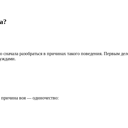
а?
но сначала разобраться в причинах такого поведения. Первым де
нуждами.
и причина воя — одиночество: