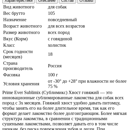
Характеристики
Описание
Состав
Отзывы
Вид животного
для собак
Вес брутто
105
Назначение
повседневный
Возраст животного
для всех возрастов
Размер животного
всех пород
Вкус (Корм)
с говядиной
Класс
холистик
Срок годности
18
(месяцев)
Страна
Россия
производитель
Фасовка
100 г
от -30° до +28° при влажности не более
Условия хранения
75 %
Prime Ever Sublimix (Сублимикс) Хвост говяжий — это
инновационные сублимированные лакомства для собак всех
пород с 3х месяцев. Говяжий хвост удобно давать питомцу,
чтобы занять его на более длительное время, так как его
формат делает лакомство более долгоиграющим. Более мягкая
структура лакомства, в сравнении с традиционными
сушеными лакомствами, позволяет давать его в том числе
щенкам, без риска повреждения зубов и десен. При