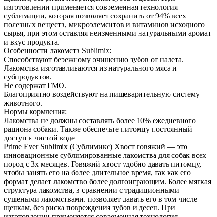
изготовлении применяется современная технология
сублимации, которая позволяет сохранить от 94% всех
полезных веществ, микроэлементов и витаминов исходного
сырья, при этом оставляя неизменными натуральными аромат
и вкус продукта.
Особенности лакомств Sublimix:
Способствуют бережному очищению зубов от налета.
Лакомства изготавливаются из натурального мяса и
субпродуктов.
Не содержат ГМО.
Благоприятно воздействуют на пищеварительную систему
животного.
Нормы кормления:
Лакомства не должны составлять более 10% ежедневного
рациона собаки. Также обеспечьте питомцу постоянный
доступ к чистой воде.
Prime Ever Sublimix (Сублимикс) Хвост говяжий — это
инновационные сублимированные лакомства для собак всех
пород с 3х месяцев. Говяжий хвост удобно давать питомцу,
чтобы занять его на более длительное время, так как его
формат делает лакомство более долгоиграющим. Более мягкая
структура лакомства, в сравнении с традиционными
сушеными лакомствами, позволяет давать его в том числе
щенкам, без риска повреждения зубов и десен. При
изготовлении применяется современная технология