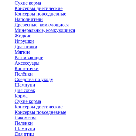
Сухие корма
Консервы диетические
Консервы повседневные
Наполнители
Древесные, комкующиеся
Минеральные, комкующиеся
Жидкие
Игрушки
Дразнилки
Мягкие
Развивающие
Аксессуары
Когтеточки
Пелёнки
Средства по уходу
Шампуни
Для собак
Корма
Сухие корма
Консервы диетические
Консервы повседневные
Лакомства
Пеленки
Шампуни
Для птиц