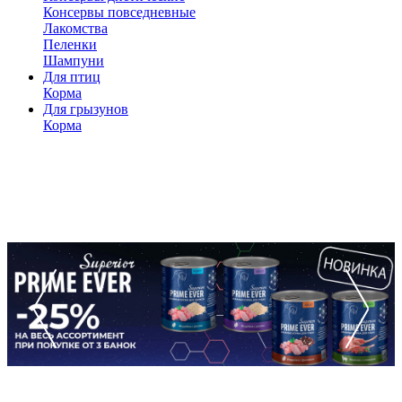
Консервы повседневные
Лакомства
Пеленки
Шампуни
Для птиц
Корма
Для грызунов
Корма