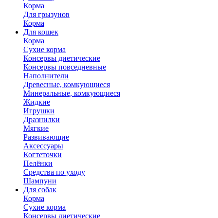
Корма
Для грызунов
Корма
Для кошек
Корма
Сухие корма
Консервы диетические
Консервы повседневные
Наполнители
Древесные, комкующиеся
Минеральные, комкующиеся
Жидкие
Игрушки
Дразнилки
Мягкие
Развивающие
Аксессуары
Когтеточки
Пелёнки
Средства по уходу
Шампуни
Для собак
Корма
Сухие корма
Консервы диетические