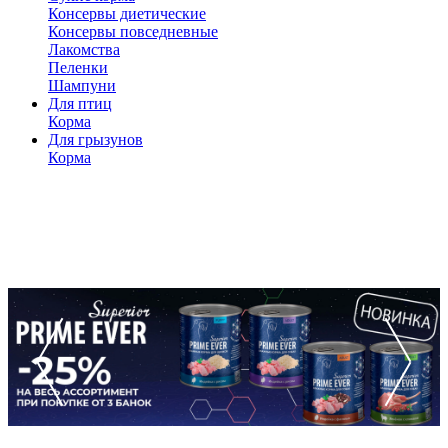
Консервы диетические
Консервы повседневные
Лакомства
Пеленки
Шампуни
Для птиц
Корма
Для грызунов
Корма