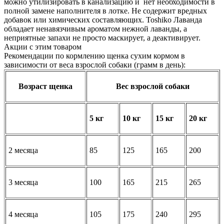
можно утилизировать в канализацию и нет необходимости в
полной замене наполнителя в лотке. Не содержит вредных
добавок или химических составляющих. Toshiko Лаванда
обладает ненавязчивым ароматом нежной лаванды, а
неприятные запахи не просто маскирует, а деактивирует.
Акции с этим товаром
Рекомендации по кормлению щенка сухим кормом в
зависимости от веса взрослой собаки (грамм в день):
Возраст щенка
Вес взрослой собаки
5 кг
10 кг
15 кг
20 кг
2 месяца
85
125
165
200
3 месяца
100
165
215
265
4 месяца
105
175
240
295