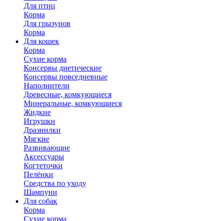
Для птиц
Корма
Для грызунов
Корма
Для кошек
Корма
Сухие корма
Консервы диетические
Консервы повседневные
Наполнители
Древесные, комкующиеся
Минеральные, комкующиеся
Жидкие
Игрушки
Дразнилки
Мягкие
Развивающие
Аксессуары
Когтеточки
Пелёнки
Средства по уходу
Шампуни
Для собак
Корма
Сухие корма