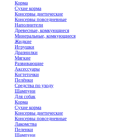
Корма
Сухие корма
Консервы диетические
Консервы повседневные
Наполнители
Древесные, комкующиеся
Минеральные, комкующиеся
Жидкие
Игрушки
Дразнилки
Мягкие
Развивающие
Аксессуары
Когтеточки
Пелёнки
Средства по уходу
Шампуни
Для собак
Корма
Сухие корма
Консервы диетические
Консервы повседневные
Лакомства
Пеленки
Шампуни