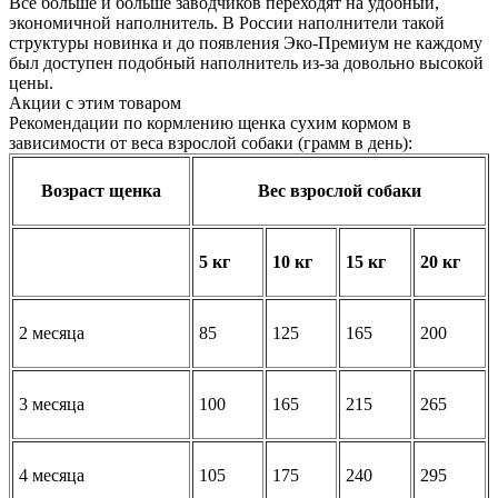
Все больше и больше заводчиков переходят на удобный,
экономичной наполнитель. В России наполнители такой
структуры новинка и до появления Эко-Премиум не каждому
был доступен подобный наполнитель из-за довольно высокой
цены.
Акции с этим товаром
Рекомендации по кормлению щенка сухим кормом в
зависимости от веса взрослой собаки (грамм в день):
Возраст щенка
Вес взрослой собаки
5 кг
10 кг
15 кг
20 кг
2 месяца
85
125
165
200
3 месяца
100
165
215
265
4 месяца
105
175
240
295