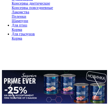
Консервы диетические
Консервы повседневные
Лакомства
Пеленки
Шампуни
Для птиц
Корма
Для грызунов
Корма