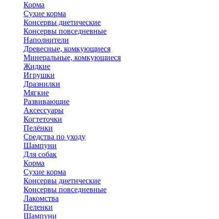
Корма
Сухие корма
Консервы диетические
Консервы повседневные
Наполнители
Древесные, комкующиеся
Минеральные, комкующиеся
Жидкие
Игрушки
Дразнилки
Мягкие
Развивающие
Аксессуары
Когтеточки
Пелёнки
Средства по уходу
Шампуни
Для собак
Корма
Сухие корма
Консервы диетические
Консервы повседневные
Лакомства
Пеленки
Шампуни