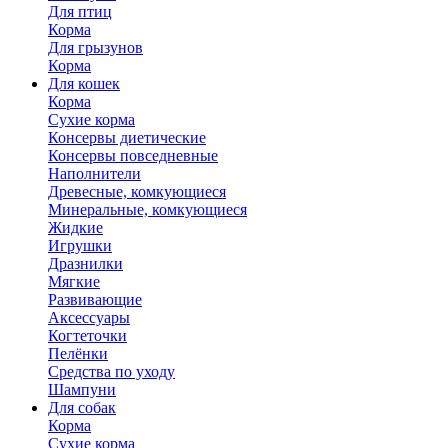
Для птиц
Корма
Для грызунов
Корма
Для кошек
Корма
Сухие корма
Консервы диетические
Консервы повседневные
Наполнители
Древесные, комкующиеся
Минеральные, комкующиеся
Жидкие
Игрушки
Дразнилки
Мягкие
Развивающие
Аксессуары
Когтеточки
Пелёнки
Средства по уходу
Шампуни
Для собак
Корма
Сухие корма