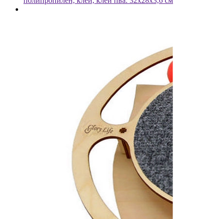
полипропилен, клей, клей пва. 32х28х3,6 см