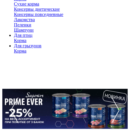
Сухие корма
Консервы диетические
Консервы повседневные
Лакомства
Пеленки
Шампуни
Для птиц
Корма
Для грызунов
Корма