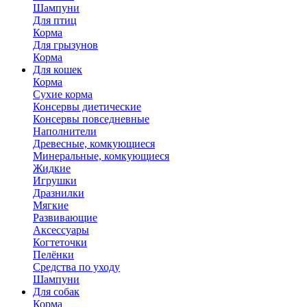
Шампуни
Для птиц
Корма
Для грызунов
Корма
Для кошек
Корма
Сухие корма
Консервы диетические
Консервы повседневные
Наполнители
Древесные, комкующиеся
Минеральные, комкующиеся
Жидкие
Игрушки
Дразнилки
Мягкие
Развивающие
Аксессуары
Когтеточки
Пелёнки
Средства по уходу
Шампуни
Для собак
Корма