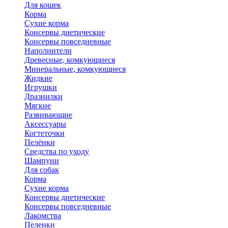
Для кошек
Корма
Сухие корма
Консервы диетические
Консервы повседневные
Наполнители
Древесные, комкующиеся
Минеральные, комкующиеся
Жидкие
Игрушки
Дразнилки
Мягкие
Развивающие
Аксессуары
Когтеточки
Пелёнки
Средства по уходу
Шампуни
Для собак
Корма
Сухие корма
Консервы диетические
Консервы повседневные
Лакомства
Пеленки