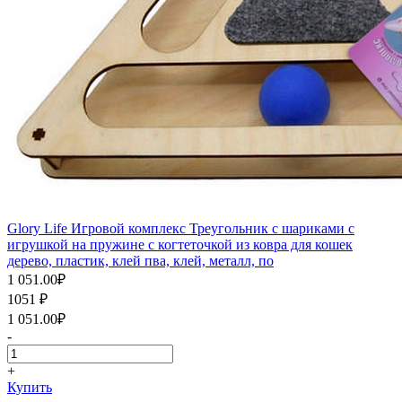
Glory Life Игровой комплекс Треугольник с шариками c
игрушкой на пружине c когтеточкой из ковра для кошек
дерево, пластик, клей пва, клей, металл, по
1 051.00
₽
1051
₽
1 051.00
₽
-
+
Купить