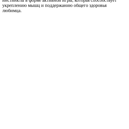
инстинкты в форме активной игры, которая способствует
укреплению мышц и поддержанию общего здоровья
любимца.