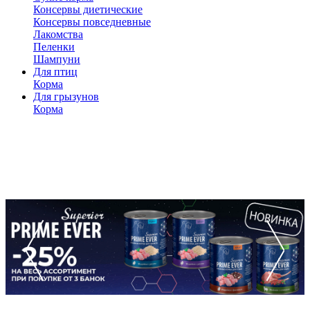
Консервы диетические
Консервы повседневные
Лакомства
Пеленки
Шампуни
Для птиц
Корма
Для грызунов
Корма