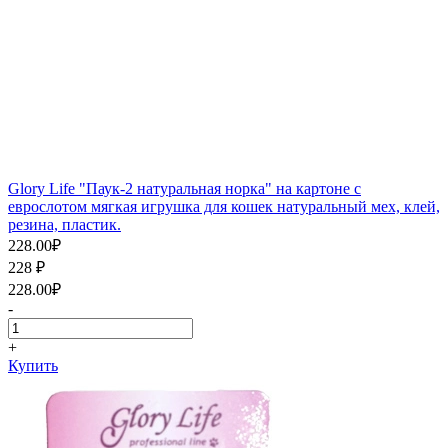
Glory Life "Паук-2 натуральная норка" на картоне с
еврослотом мягкая игрушка для кошек натуральный мех, клей,
резина, пластик.
228.00
₽
228
₽
228.00
₽
-
+
Купить