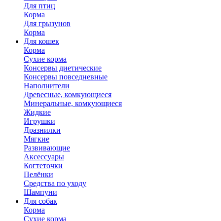
Для птиц
Корма
Для грызунов
Корма
Для кошек
Корма
Сухие корма
Консервы диетические
Консервы повседневные
Наполнители
Древесные, комкующиеся
Минеральные, комкующиеся
Жидкие
Игрушки
Дразнилки
Мягкие
Развивающие
Аксессуары
Когтеточки
Пелёнки
Средства по уходу
Шампуни
Для собак
Корма
Сухие корма