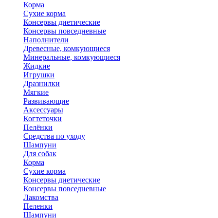
Корма
Сухие корма
Консервы диетические
Консервы повседневные
Наполнители
Древесные, комкующиеся
Минеральные, комкующиеся
Жидкие
Игрушки
Дразнилки
Мягкие
Развивающие
Аксессуары
Когтеточки
Пелёнки
Средства по уходу
Шампуни
Для собак
Корма
Сухие корма
Консервы диетические
Консервы повседневные
Лакомства
Пеленки
Шампуни