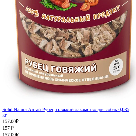
Solid Natura Алтай Рубец говяжий лакомство для собак 0,035
кг
157.00
₽
157
₽
157.00
₽