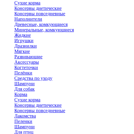
Сухие корма
Консервы диетические
Консервы повседневные
Наполнители
Древесные, комкующиеся
Минеральные, комкующиеся
Жидкие
Игрушки
Дразнилки
Мягкие
Развивающие
Аксессуары
Когтеточки
Пелёнки
Средства по уходу
Шампуни
Для собак
Корма
Сухие корма
Консервы диетические
Консервы повседневные
Лакомства
Пеленки
Шампуни
Для птиц