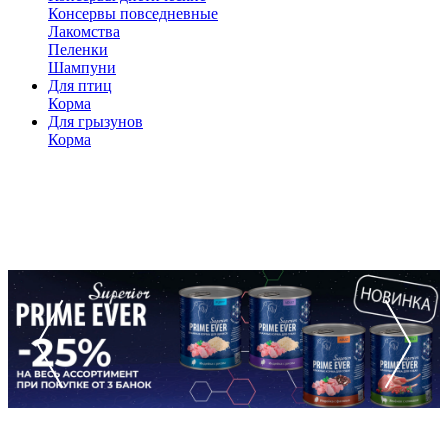
Консервы повседневные
Лакомства
Пеленки
Шампуни
Для птиц
Корма
Для грызунов
Корма