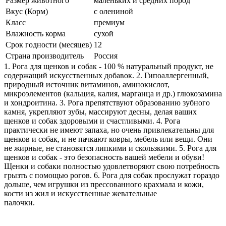
Размер животного
маленьких и средних пород
Вкус (Корм)
с олениной
Класс
премиум
Влажность корма
сухой
Срок годности (месяцев)
12
Страна производитель
Россия
1. Рога для щенков и собак - 100 % натуральный продукт, не
содержащий искусственных добавок. 2. Гипоаллергенный,
природный источник витаминов, аминокислот,
микроэлементов (кальция, калия, марганца и др.) глюкозамина
и хондроитина. 3. Рога препятствуют образованию зубного
камня, укрепляют зубы, массируют десны, делая ваших
щенков и собак здоровыми и счастливыми. 4. Рога
практически не имеют запаха, но очень привлекательны для
щенков и собак, и не пачкают ковры, мебель или вещи. Они
не жирные, не становятся липкими и скользкими. 5. Рога для
щенков и собак - это безопасность вашей мебели и обуви!
Щенки и собаки полностью удовлетворяют свою потребность
грызть с помощью рогов. 6. Рога для собак прослужат гораздо
дольше, чем игрушки из прессованного крахмала и кожи,
кости из жил и искусственные жевательные
палочки.