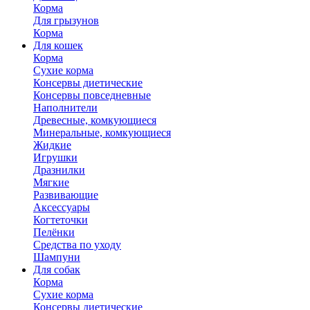
Корма
Для грызунов
Корма
Для кошек
Корма
Сухие корма
Консервы диетические
Консервы повседневные
Наполнители
Древесные, комкующиеся
Минеральные, комкующиеся
Жидкие
Игрушки
Дразнилки
Мягкие
Развивающие
Аксессуары
Когтеточки
Пелёнки
Средства по уходу
Шампуни
Для собак
Корма
Сухие корма
Консервы диетические