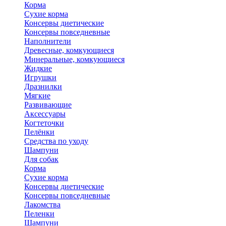
Корма
Сухие корма
Консервы диетические
Консервы повседневные
Наполнители
Древесные, комкующиеся
Минеральные, комкующиеся
Жидкие
Игрушки
Дразнилки
Мягкие
Развивающие
Аксессуары
Когтеточки
Пелёнки
Средства по уходу
Шампуни
Для собак
Корма
Сухие корма
Консервы диетические
Консервы повседневные
Лакомства
Пеленки
Шампуни