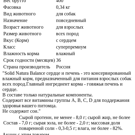
Вес брутто
400
Фасовка
0,34 кг
Вид животного
для собак
Назначение
повседневный
Возраст животного
для взрослых
Размер животного
всех пород
Вкус (Корм)
с сердцем
Класс
суперпремиум
Влажность корма
влажный
Срок годности (месяцев)
36
Страна производитель
Россия
"Solid Natura Balance сердце и печень - это консервированный
влажный корм, предназначенный для питания взрослых собак
всех пород.Главный ингредиент корма - говяжья печень и
сердце.
В составе только натуральные компоненты.
Содержит все витамины группы А, В, С, D для поддержания
здоровья вашего питомца.
Не содержит сои."
Сырой протеин, не менее - 8,0 г; сырой жир, не более
Состав
- 7,0 г; сырая зола, не более - 2,0 г; массовая доля
поваренной соли - 0,3-0,5 г; влага, не более - 82%.
Акции с этим товаром