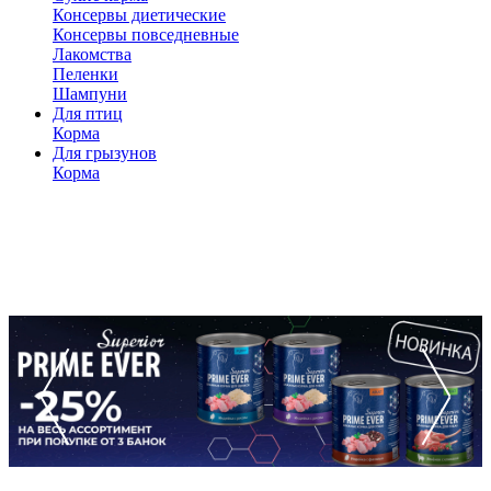
Консервы диетические
Консервы повседневные
Лакомства
Пеленки
Шампуни
Для птиц
Корма
Для грызунов
Корма