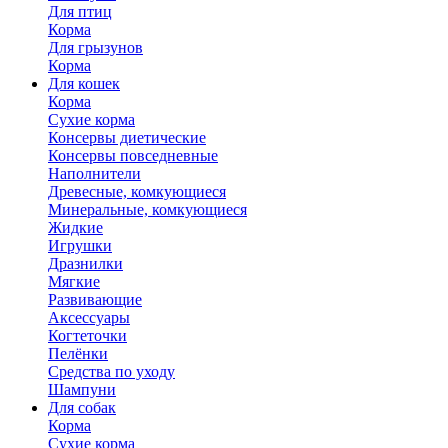
Для птиц
Корма
Для грызунов
Корма
Для кошек
Корма
Сухие корма
Консервы диетические
Консервы повседневные
Наполнители
Древесные, комкующиеся
Минеральные, комкующиеся
Жидкие
Игрушки
Дразнилки
Мягкие
Развивающие
Аксессуары
Когтеточки
Пелёнки
Средства по уходу
Шампуни
Для собак
Корма
Сухие корма