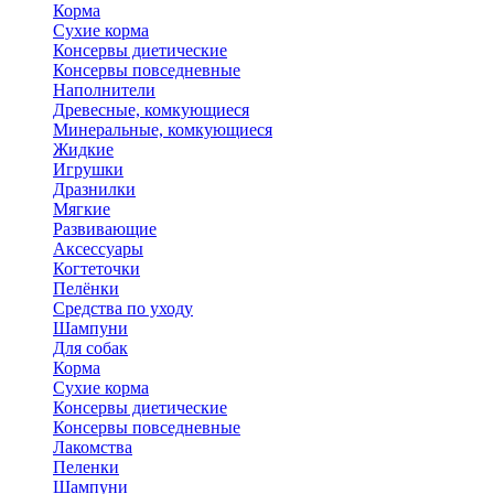
Корма
Сухие корма
Консервы диетические
Консервы повседневные
Наполнители
Древесные, комкующиеся
Минеральные, комкующиеся
Жидкие
Игрушки
Дразнилки
Мягкие
Развивающие
Аксессуары
Когтеточки
Пелёнки
Средства по уходу
Шампуни
Для собак
Корма
Сухие корма
Консервы диетические
Консервы повседневные
Лакомства
Пеленки
Шампуни