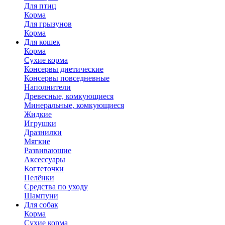
Для птиц
Корма
Для грызунов
Корма
Для кошек
Корма
Сухие корма
Консервы диетические
Консервы повседневные
Наполнители
Древесные, комкующиеся
Минеральные, комкующиеся
Жидкие
Игрушки
Дразнилки
Мягкие
Развивающие
Аксессуары
Когтеточки
Пелёнки
Средства по уходу
Шампуни
Для собак
Корма
Сухие корма