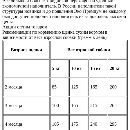
Все больше и больше заводчиков переходят на удобный,
экономичной наполнитель. В России наполнители такой
структуры новинка и до появления Эко-Премиум не каждому
был доступен подобный наполнитель из-за довольно высокой
цены.
Акции с этим товаром
Рекомендации по кормлению щенка сухим кормом в
зависимости от веса взрослой собаки (грамм в день):
Возраст щенка
Вес взрослой собаки
5 кг
10 кг
15 кг
20 кг
2 месяца
85
125
165
200
3 месяца
100
165
215
265
4 месяца
105
175
240
295