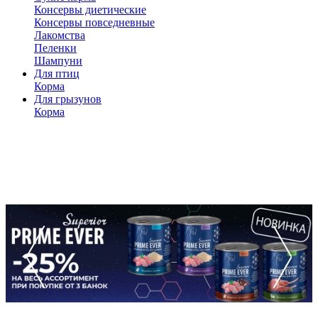
Консервы диетические
Консервы повседневные
Лакомства
Пеленки
Шампуни
Для птиц
Корма
Для грызунов
Корма