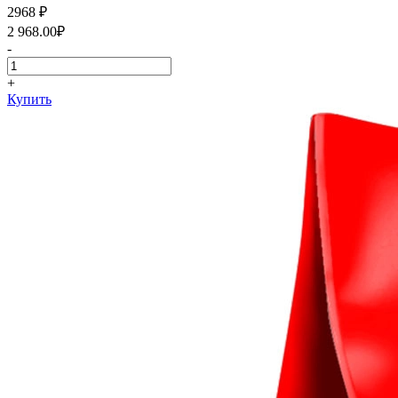
2968
₽
2 968.00
₽
-
+
Купить