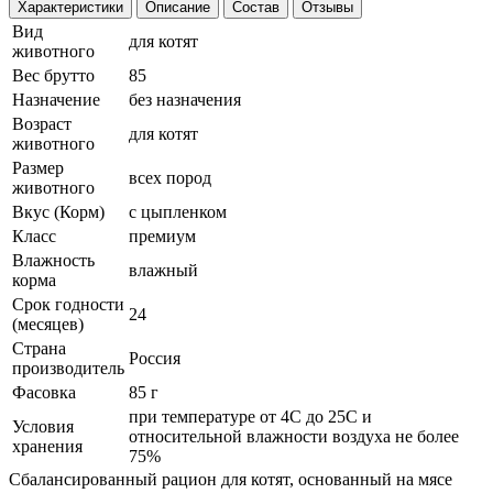
Характеристики
Описание
Состав
Отзывы
Вид
для котят
животного
Вес брутто
85
Назначение
без назначения
Возраст
для котят
животного
Размер
всех пород
животного
Вкус (Корм)
с цыпленком
Класс
премиум
Влажность
влажный
корма
Срок годности
24
(месяцев)
Страна
Россия
производитель
Фасовка
85 г
при температуре от 4С до 25С и
Условия
относительной влажности воздуха не более
хранения
75%
Сбалансированный рацион для котят, основанный на мясе