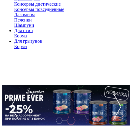
Консервы диетические
Консервы повседневные
Лакомства
Пеленки
Шампуни
Для птиц
Корма
Для грызунов
Корма