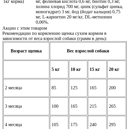
1кг корма)
мг, фолиевая кислота 0,6 мг, биотин 0,3 мг,
холина хлорид 700 мг, цинк (сульфат цинка,
моногидрат) 3 мг, йод (йодат кальция) 0,75
мг, L-карнитин 20 мг/кг, DL-метионин
0,06%.
Акции с этим товаром
Рекомендации по кормлению щенка сухим кормом в
зависимости от веса взрослой собаки (грамм в день):
Возраст щенка
Вес взрослой собаки
5 кг
10 кг
15 кг
20 кг
2 месяца
85
125
165
200
3 месяца
100
165
215
265
4 месяца
105
175
240
295