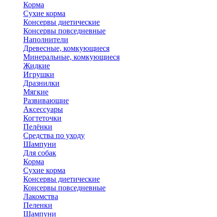
Корма
Сухие корма
Консервы диетические
Консервы повседневные
Наполнители
Древесные, комкующиеся
Минеральные, комкующиеся
Жидкие
Игрушки
Дразнилки
Мягкие
Развивающие
Аксессуары
Когтеточки
Пелёнки
Средства по уходу
Шампуни
Для собак
Корма
Сухие корма
Консервы диетические
Консервы повседневные
Лакомства
Пеленки
Шампуни