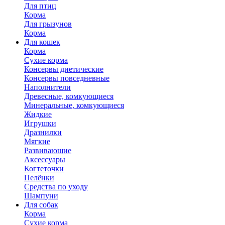
Для птиц
Корма
Для грызунов
Корма
Для кошек
Корма
Сухие корма
Консервы диетические
Консервы повседневные
Наполнители
Древесные, комкующиеся
Минеральные, комкующиеся
Жидкие
Игрушки
Дразнилки
Мягкие
Развивающие
Аксессуары
Когтеточки
Пелёнки
Средства по уходу
Шампуни
Для собак
Корма
Сухие корма