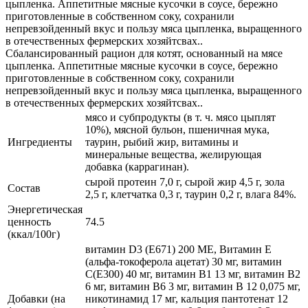
цыпленка. Аппетитные мясные кусочки в соусе, бережно
приготовленные в собственном соку, сохранили
непревзойденный вкус и пользу мяса цыпленка, выращенного
в отечественных фермерских хозяйтсвах..
Сбалансированный рацион для котят, основанный на мясе
цыпленка. Аппетитные мясные кусочки в соусе, бережно
приготовленные в собственном соку, сохранили
непревзойденный вкус и пользу мяса цыпленка, выращенного
в отечественных фермерских хозяйтсвах..
мясо и субпродукты (в т. ч. мясо цыплят
10%), мясной бульон, пшеничная мука,
Ингредиенты
таурин, рыбий жир, витамины и
минеральные вещества, желирующая
добавка (каррагинан).
сырой протеин 7,0 г, сырой жир 4,5 г, зола
Состав
2,5 г, клетчатка 0,3 г, таурин 0,2 г, влага 84%.
Энергетическая
ценность
74.5
(ккал/100г)
витамин D3 (E671) 200 МЕ, Витамин Е
(альфа-токоферола ацетат) 30 мг, витамин
С(Е300) 40 мг, витамин В1 13 мг, витамин В2
6 мг, витамин В6 3 мг, витамин В 12 0,075 мг,
Добавки (на
никотинамид 17 мг, кальция пантотенат 12