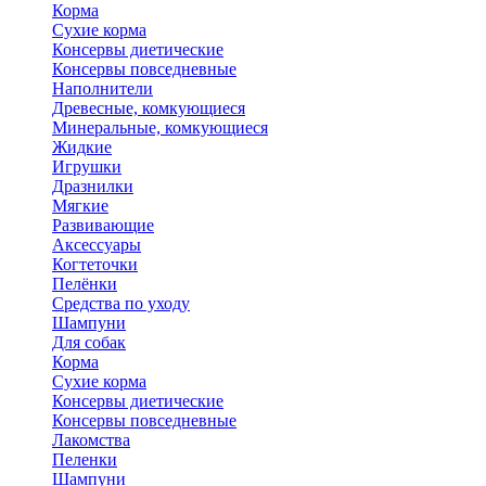
Корма
Сухие корма
Консервы диетические
Консервы повседневные
Наполнители
Древесные, комкующиеся
Минеральные, комкующиеся
Жидкие
Игрушки
Дразнилки
Мягкие
Развивающие
Аксессуары
Когтеточки
Пелёнки
Средства по уходу
Шампуни
Для собак
Корма
Сухие корма
Консервы диетические
Консервы повседневные
Лакомства
Пеленки
Шампуни