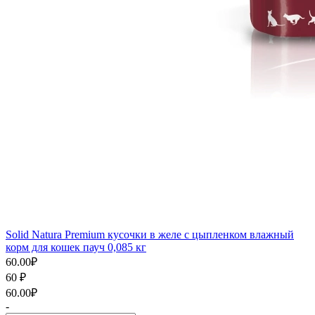
Solid Natura Premium кусочки в желе с цыпленком влажный
корм для кошек пауч 0,085 кг
60.00
₽
60
₽
60.00
₽
-