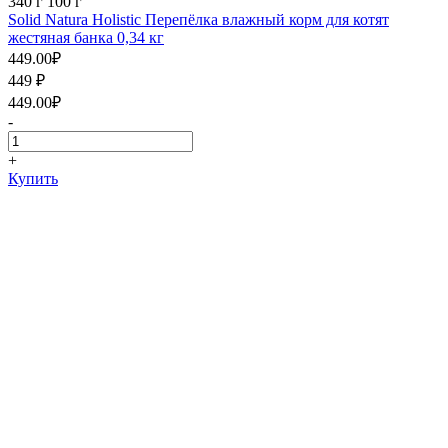
340 г
100 г
Solid Natura Holistic Перепёлка влажный корм для котят
жестяная банка 0,34 кг
449.00
₽
449
₽
449.00
₽
-
+
Купить