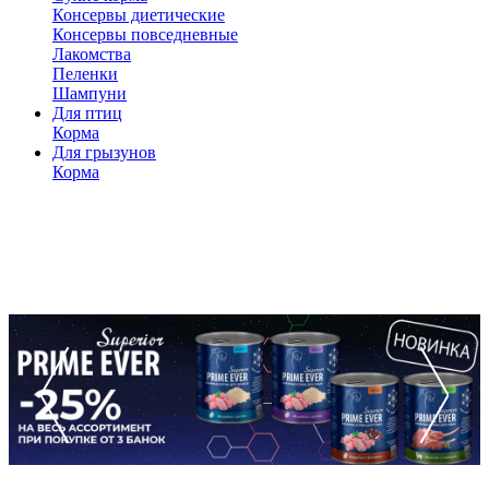
Консервы диетические
Консервы повседневные
Лакомства
Пеленки
Шампуни
Для птиц
Корма
Для грызунов
Корма