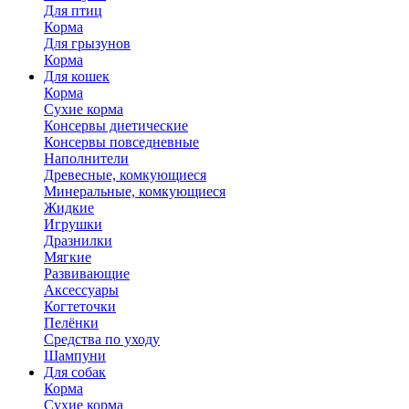
Для птиц
Корма
Для грызунов
Корма
Для кошек
Корма
Сухие корма
Консервы диетические
Консервы повседневные
Наполнители
Древесные, комкующиеся
Минеральные, комкующиеся
Жидкие
Игрушки
Дразнилки
Мягкие
Развивающие
Аксессуары
Когтеточки
Пелёнки
Средства по уходу
Шампуни
Для собак
Корма
Сухие корма