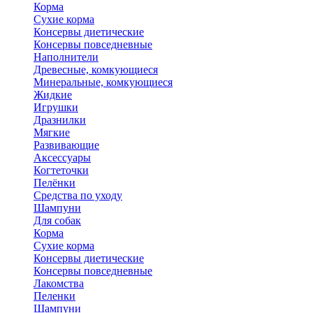
Корма
Сухие корма
Консервы диетические
Консервы повседневные
Наполнители
Древесные, комкующиеся
Минеральные, комкующиеся
Жидкие
Игрушки
Дразнилки
Мягкие
Развивающие
Аксессуары
Когтеточки
Пелёнки
Средства по уходу
Шампуни
Для собак
Корма
Сухие корма
Консервы диетические
Консервы повседневные
Лакомства
Пеленки
Шампуни