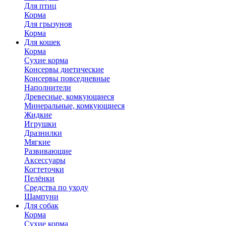
Для птиц
Корма
Для грызунов
Корма
Для кошек
Корма
Сухие корма
Консервы диетические
Консервы повседневные
Наполнители
Древесные, комкующиеся
Минеральные, комкующиеся
Жидкие
Игрушки
Дразнилки
Мягкие
Развивающие
Аксессуары
Когтеточки
Пелёнки
Средства по уходу
Шампуни
Для собак
Корма
Сухие корма