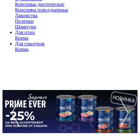
Консервы диетические
Консервы повседневные
Лакомства
Пеленки
Шампуни
Для птиц
Корма
Для грызунов
Корма