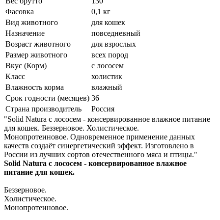
Вес брутто
130
Фасовка
0,1 кг
Вид животного
для кошек
Назначение
повседневный
Возраст животного
для взрослых
Размер животного
всех пород
Вкус (Корм)
с лососем
Класс
холистик
Влажность корма
влажный
Срок годности (месяцев)
36
Страна производитель
Россия
"Solid Natura с лососем - консервированное влажное питание
для кошек. Беззерновое. Холистическое.
Монопротеиновое. Одновременное применение данных
качеств создаёт синергетический эффект. Изготовлено в
России из лучших сортов отечественного мяса и птицы."
Solid Natura с лососем - консервированное влажное
питание для кошек.
Беззерновое.
Холистическое.
Монопротеиновое.