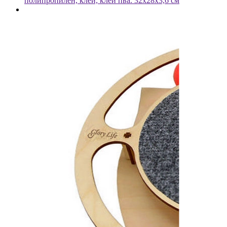
полипропилен, клей, клей пва. 32х28х3,6 см