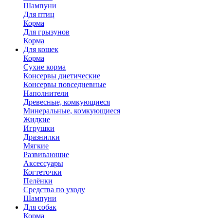
Шампуни
Для птиц
Корма
Для грызунов
Корма
Для кошек
Корма
Сухие корма
Консервы диетические
Консервы повседневные
Наполнители
Древесные, комкующиеся
Минеральные, комкующиеся
Жидкие
Игрушки
Дразнилки
Мягкие
Развивающие
Аксессуары
Когтеточки
Пелёнки
Средства по уходу
Шампуни
Для собак
Корма