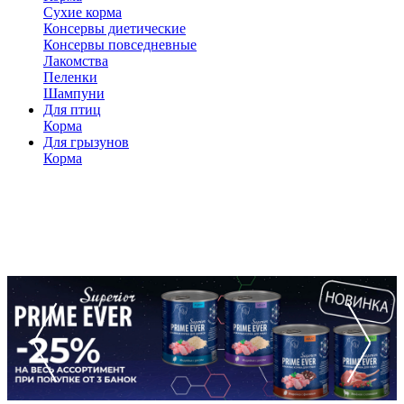
Сухие корма
Консервы диетические
Консервы повседневные
Лакомства
Пеленки
Шампуни
Для птиц
Корма
Для грызунов
Корма