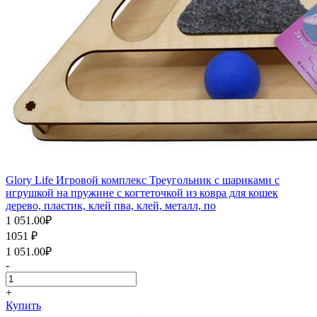
Glory Life Игровой комплекс Треугольник с шариками c
игрушкой на пружине c когтеточкой из ковра для кошек
дерево, пластик, клей пва, клей, металл, по
1 051.00
₽
1051
₽
1 051.00
₽
-
+
Купить