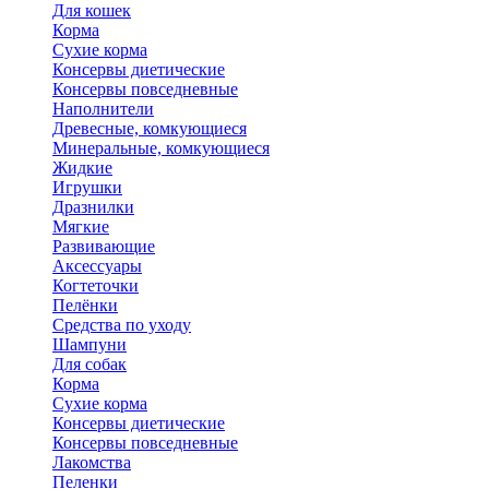
Для кошек
Корма
Сухие корма
Консервы диетические
Консервы повседневные
Наполнители
Древесные, комкующиеся
Минеральные, комкующиеся
Жидкие
Игрушки
Дразнилки
Мягкие
Развивающие
Аксессуары
Когтеточки
Пелёнки
Средства по уходу
Шампуни
Для собак
Корма
Сухие корма
Консервы диетические
Консервы повседневные
Лакомства
Пеленки