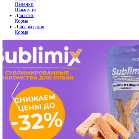
Пеленки
Шампуни
Для птиц
Корма
Для грызунов
Корма