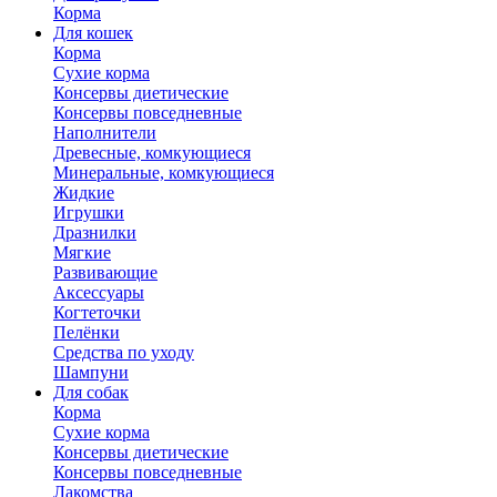
Корма
Для кошек
Корма
Сухие корма
Консервы диетические
Консервы повседневные
Наполнители
Древесные, комкующиеся
Минеральные, комкующиеся
Жидкие
Игрушки
Дразнилки
Мягкие
Развивающие
Аксессуары
Когтеточки
Пелёнки
Средства по уходу
Шампуни
Для собак
Корма
Сухие корма
Консервы диетические
Консервы повседневные
Лакомства