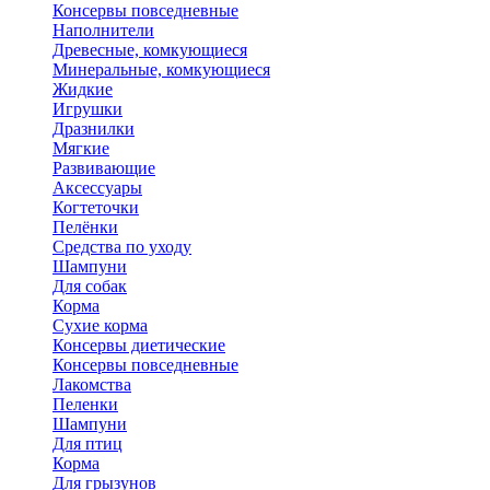
Консервы повседневные
Наполнители
Древесные, комкующиеся
Минеральные, комкующиеся
Жидкие
Игрушки
Дразнилки
Мягкие
Развивающие
Аксессуары
Когтеточки
Пелёнки
Средства по уходу
Шампуни
Для собак
Корма
Сухие корма
Консервы диетические
Консервы повседневные
Лакомства
Пеленки
Шампуни
Для птиц
Корма
Для грызунов