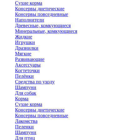
Сухие корма
Консервы диетические
Консервы повседневные
Наполнители
Древесные, комкующиеся
Минеральные, комкующиеся
Жидкие
Игрушки
Дразнилки
Мягкие
Развивающие
Аксессуары
Когтеточки
Пелёнки
Средства по уходу
Шампуни
Для собак
Корма
Сухие корма
Консервы диетические
Консервы повседневные
Лакомства
Пеленки
Шампуни
Для птиц