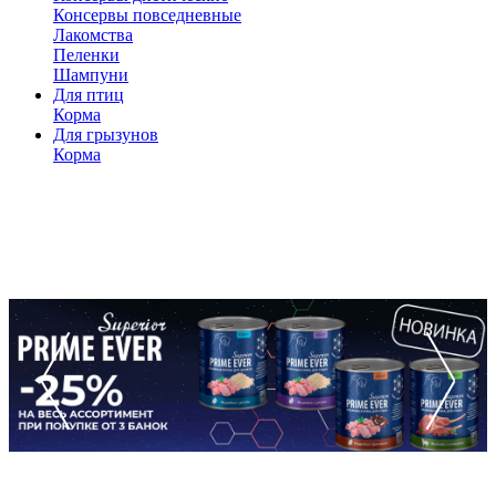
Консервы повседневные
Лакомства
Пеленки
Шампуни
Для птиц
Корма
Для грызунов
Корма