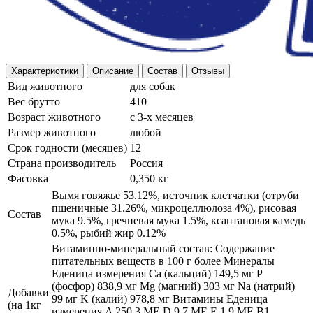
Характеристики
Описание
Состав
Отзывы
Вид животного
для собак
Вес брутто
410
Возраст животного
с 3-х месяцев
Размер животного
любой
Срок годности (месяцев)
12
Страна производитель
Россия
Фасовка
0,350 кг
Вымя говяжье 53.12%, источник клетчатки (отруби
пшеничные 31.26%, микроцеллюлоза 4%), рисовая
Состав
мука 9.5%, гречневая мука 1.5%, ксантановая камедь
0.5%, рыбий жир 0.12%
Витаминно-минеральный состав: Содержание
питательных веществ в 100 г более Минералы
Еденица измерения Ca (кальций) 149,5 мг P
(фосфор) 838,9 мг Mg (магний) 303 мг Na (натрий)
Добавки
99 мг K (калий) 978,8 мг Витамины Еденица
(на 1кг
измерения A 250,3 МЕ D 9,7 МЕ E 1,9 МЕ В1