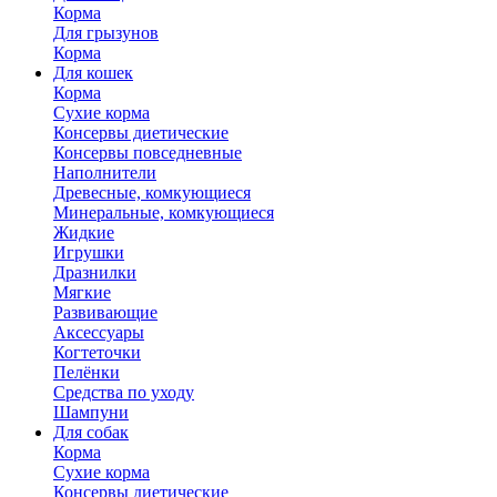
Корма
Для грызунов
Корма
Для кошек
Корма
Сухие корма
Консервы диетические
Консервы повседневные
Наполнители
Древесные, комкующиеся
Минеральные, комкующиеся
Жидкие
Игрушки
Дразнилки
Мягкие
Развивающие
Аксессуары
Когтеточки
Пелёнки
Средства по уходу
Шампуни
Для собак
Корма
Сухие корма
Консервы диетические