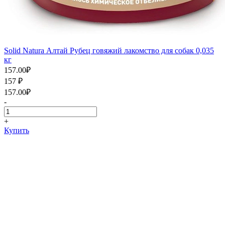
Solid Natura Алтай Рубец говяжий лакомство для собак 0,035
кг
157.00
₽
157
₽
157.00
₽
-
+
Купить