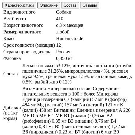
Характеристики
Описание
Состав
Отзывы
Вид животного
Собаки
Вес брутто
410
Возраст животного
с 3-х месяцев
Размер животного
любой
Класс
Human Grade
Срок годности (месяцев)
12
Страна производитель
Россия
Фасовка
0,350 кг
Легкое говяжье 53.12%, источник клетчатки (отруби
пшеничные 31.26%, микроцеллюлоза 4%), рисовая
Состав
мука 9.5%, гречневая мука 1.5%, ксантановая камедь
0.5%, рыбий жир 0.12%
Витаминно-минеральный состав: Содержание
питательных веществ в 100 г более Минералы
Еденица измерения Ca (кальций) 57 мг P (фосфор)
484 мг Mg (магний) 157 мг Na (натрий) 121 мг K
Добавки
(калий) 458 мг Витамины Еденица измерения A 226
(на 1кг
МЕ D 5 МЕ E 1 МЕ В1 (тиамин) 0,26 мг В2
корма)
(рибофлавин) 0,35 мг В3 (ниацин) 8,76 мг В4
(холин) 0,81 мг В5 (пантотеновая кислота) 1,32 мг
В6 (пиродиксин) 0,23 мг В7 (биотин) 6 мкг В9