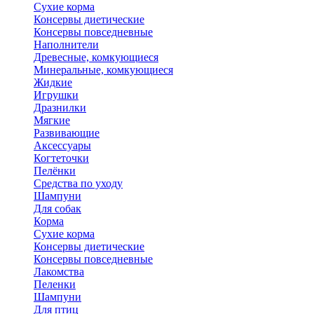
Сухие корма
Консервы диетические
Консервы повседневные
Наполнители
Древесные, комкующиеся
Минеральные, комкующиеся
Жидкие
Игрушки
Дразнилки
Мягкие
Развивающие
Аксессуары
Когтеточки
Пелёнки
Средства по уходу
Шампуни
Для собак
Корма
Сухие корма
Консервы диетические
Консервы повседневные
Лакомства
Пеленки
Шампуни
Для птиц