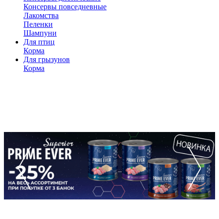
Консервы повседневные
Лакомства
Пеленки
Шампуни
Для птиц
Корма
Для грызунов
Корма