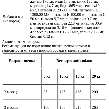
железо 170 мг, медь 17,3 мг, цинк 135 мг,
марганец 14,7 мг, йод 1865 мкг, селен 410
мкг, витамин А 20500,00 МЕ, витамин D3
1300,00 МЕ, витамин Е 190,00 мг, витамин C
Добавки (на
50 мг, тиамин 5,7 мг, рибофлавин 9,7 мг,
1кг корма)
пантотеновая кислота 22,8 мг, ниацин 30,9
мг, пиридоксин 3,18 мг, фолиевая кислота
477 мкг, витамин В12 72 мкг, холин 2038 мг,
биотин 0,12 мг
Акции с этим товаром
Рекомендации по кормлению щенка сухим кормом в
зависимости от веса взрослой собаки (грамм в день):
Возраст щенка
Вес взрослой собаки
5 кг
10 кг
15 кг
20 кг
2 месяца
85
125
165
200
3 месяца
100
165
215
265