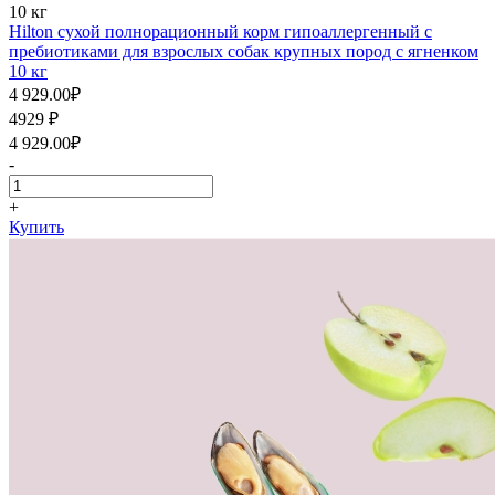
10 кг
Hilton cухой полнорационный корм гипоаллергенный с
пребиотиками для взрослых собак крупных пород с ягненком
10 кг
4 929.00
₽
4929
₽
4 929.00
₽
-
+
Купить