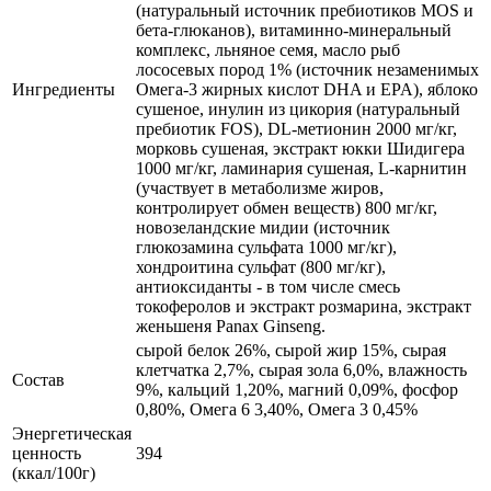
(натуральный источник пребиотиков MOS и
бета-глюканов), витаминно-минеральный
комплекс, льняное семя, масло рыб
лососевых пород 1% (источник незаменимых
Ингредиенты
Омега-3 жирных кислот DHA и EPA), яблоко
сушеное, инулин из цикория (натуральный
пребиотик FOS), DL-метионин 2000 мг/кг,
морковь сушеная, экстракт юкки Шидигера
1000 мг/кг, ламинария сушеная, L-карнитин
(участвует в метаболизме жиров,
контролирует обмен веществ) 800 мг/кг,
новозеландские мидии (источник
глюкозамина сульфата 1000 мг/кг),
хондроитина сульфат (800 мг/кг),
антиоксиданты - в том числе смесь
токоферолов и экстракт розмарина, экстракт
женьшеня Panax Ginseng.
сырой белок 26%, сырой жир 15%, сырая
клетчатка 2,7%, сырая зола 6,0%, влажность
Состав
9%, кальций 1,20%, магний 0,09%, фосфор
0,80%, Омега 6 3,40%, Омега 3 0,45%
Энергетическая
ценность
394
(ккал/100г)