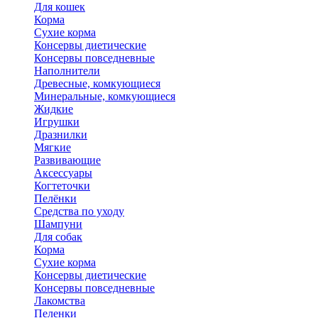
Для кошек
Корма
Сухие корма
Консервы диетические
Консервы повседневные
Наполнители
Древесные, комкующиеся
Минеральные, комкующиеся
Жидкие
Игрушки
Дразнилки
Мягкие
Развивающие
Аксессуары
Когтеточки
Пелёнки
Средства по уходу
Шампуни
Для собак
Корма
Сухие корма
Консервы диетические
Консервы повседневные
Лакомства
Пеленки