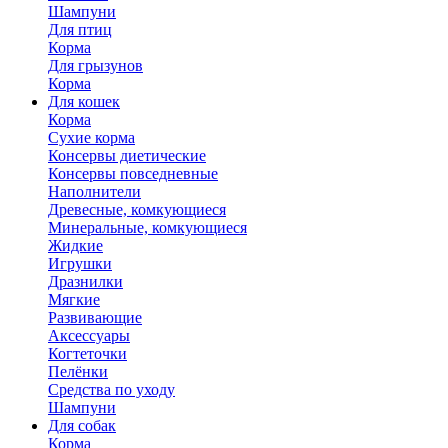
Шампуни
Для птиц
Корма
Для грызунов
Корма
Для кошек
Корма
Сухие корма
Консервы диетические
Консервы повседневные
Наполнители
Древесные, комкующиеся
Минеральные, комкующиеся
Жидкие
Игрушки
Дразнилки
Мягкие
Развивающие
Аксессуары
Когтеточки
Пелёнки
Средства по уходу
Шампуни
Для собак
Корма