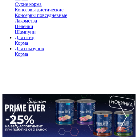
Сухие корма
Консервы диетические
Консервы повседневные
Лакомства
Пеленки
Шампуни
Для птиц
Корма
Для грызунов
Корма