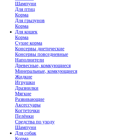
Шампуни
Для птиц
Корма
Для грызунов
Корма
Для кошек
Корма
Сухие корма
Консервы диетические
Консервы повседневные
Наполнители
Древесные, комкующиеся
Минеральные, комкующиеся
Жидкие
Игрушки
Дразнилки
Мягкие
Развивающие
Аксессуары
Когтеточки
Пелёнки
Средства по уходу
Шампуни
Для собак
Корма