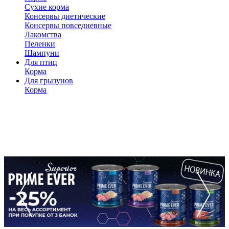
Сухие корма
Консервы диетические
Консервы повседневные
Лакомства
Пеленки
Шампуни
Для птиц
Корма
Для грызунов
Корма