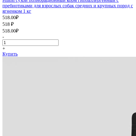
Hilton cухой полнорационный корм гипоаллергенный с
пребиотиками для взрослых собак средних и крупных пород с
ягненком 1 кг
518.00
₽
518
₽
518.00
₽
-
+
Купить