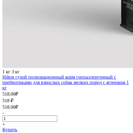
1 кг
3 кг
Hilton cухой полнорационный корм гипоаллергенный с
пребиотиками для взрослых собак мелких пород с ягненком 1
кг
518.00
₽
518
₽
518.00
₽
-
+
Купить