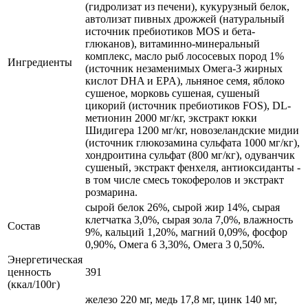
(гидролизат из печени), кукурузный белок,
автолизат пивных дрожжей (натуральный
источник пребиотиков MOS и бета-
глюканов), витаминно-минеральный
комплекс, масло рыб лососевых пород 1%
Ингредиенты
(источник незаменимых Омега-3 жирных
кислот DHA и EPA), льняное семя, яблоко
сушеное, морковь сушеная, сушеный
цикорий (источник пребиотиков FOS), DL-
метионин 2000 мг/кг, экстракт юкки
Шидигера 1200 мг/кг, новозеландские мидии
(источник глюкозамина сульфата 1000 мг/кг),
хондроитина сульфат (800 мг/кг), одуванчик
сушеный, экстракт фенхеля, антиоксиданты -
в том числе смесь токоферолов и экстракт
розмарина.
сырой белок 26%, сырой жир 14%, сырая
клетчатка 3,0%, сырая зола 7,0%, влажность
Состав
9%, кальций 1,20%, магний 0,09%, фосфор
0,90%, Омега 6 3,30%, Омега 3 0,50%.
Энергетическая
ценность
391
(ккал/100г)
железо 220 мг, медь 17,8 мг, цинк 140 мг,