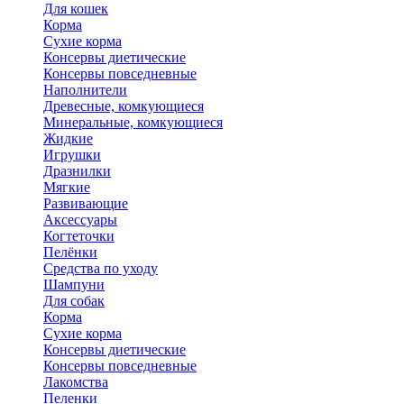
Для кошек
Корма
Сухие корма
Консервы диетические
Консервы повседневные
Наполнители
Древесные, комкующиеся
Минеральные, комкующиеся
Жидкие
Игрушки
Дразнилки
Мягкие
Развивающие
Аксессуары
Когтеточки
Пелёнки
Средства по уходу
Шампуни
Для собак
Корма
Сухие корма
Консервы диетические
Консервы повседневные
Лакомства
Пеленки