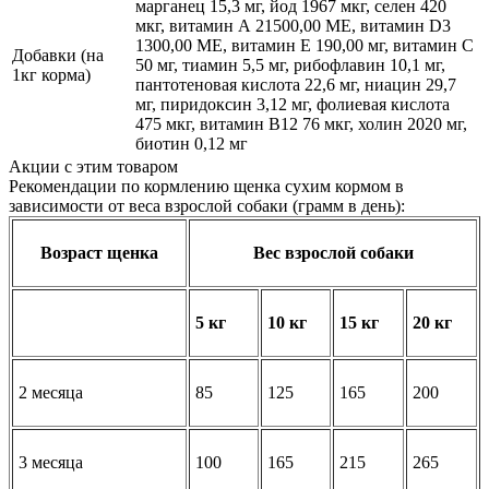
марганец 15,3 мг, йод 1967 мкг, селен 420
мкг, витамин А 21500,00 МЕ, витамин D3
1300,00 МЕ, витамин Е 190,00 мг, витамин C
Добавки (на
50 мг, тиамин 5,5 мг, рибофлавин 10,1 мг,
1кг корма)
пантотеновая кислота 22,6 мг, ниацин 29,7
мг, пиридоксин 3,12 мг, фолиевая кислота
475 мкг, витамин В12 76 мкг, холин 2020 мг,
биотин 0,12 мг
Акции с этим товаром
Рекомендации по кормлению щенка сухим кормом в
зависимости от веса взрослой собаки (грамм в день):
Возраст щенка
Вес взрослой собаки
5 кг
10 кг
15 кг
20 кг
2 месяца
85
125
165
200
3 месяца
100
165
215
265