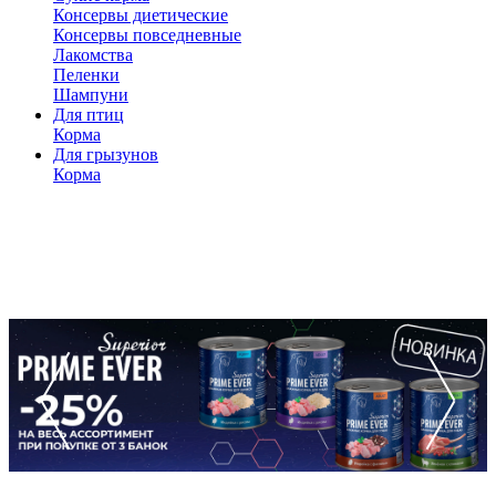
Консервы диетические
Консервы повседневные
Лакомства
Пеленки
Шампуни
Для птиц
Корма
Для грызунов
Корма