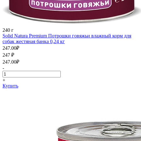
240 г
Solid Natura Premium Потрошки говяжьи влажный корм для
собак жестяная банка 0,24 кг
247.00
₽
247
₽
247.00
₽
-
+
Купить