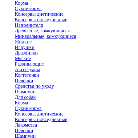
Корма
Сухие корма
Консервы диетические
Консервы повседневные
Наполнители
Древесные, комкующиеся
Минеральные, комкующиеся
Жидкие
Игрушки
Дразнилки
Мягкие
Развивающие
Аксессуары
Когтеточки
Пелёнки
Средства по уходу
Шампуни
Для собак
Корма
Сухие корма
Консервы диетические
Консервы повседневные
Лакомства
Пеленки
Шампуни