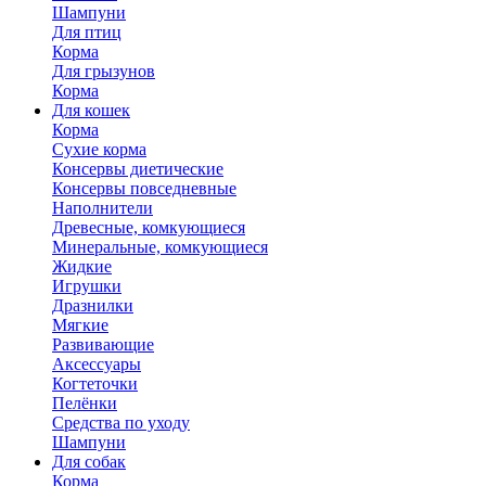
Шампуни
Для птиц
Корма
Для грызунов
Корма
Для кошек
Корма
Сухие корма
Консервы диетические
Консервы повседневные
Наполнители
Древесные, комкующиеся
Минеральные, комкующиеся
Жидкие
Игрушки
Дразнилки
Мягкие
Развивающие
Аксессуары
Когтеточки
Пелёнки
Средства по уходу
Шампуни
Для собак
Корма