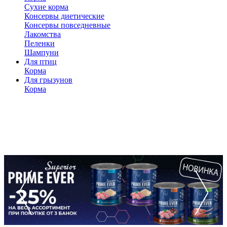
Сухие корма
Консервы диетические
Консервы повседневные
Лакомства
Пеленки
Шампуни
Для птиц
Корма
Для грызунов
Корма