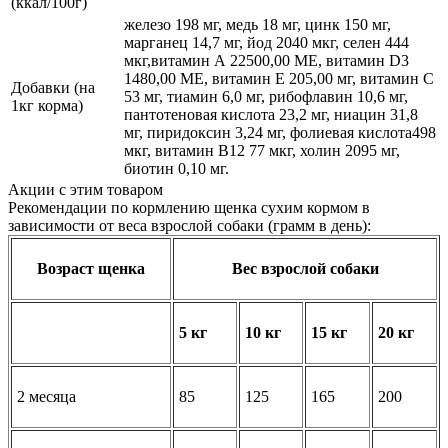
(ккал/100г)
железо 198 мг, медь 18 мг, цинк 150 мг,
марганец 14,7 мг, йод 2040 мкг, селен 444
мкг,витамин А 22500,00 МЕ, витамин D3
1480,00 МЕ, витамин Е 205,00 мг, витамин C
Добавки (на
53 мг, тиамин 6,0 мг, рибофлавин 10,6 мг,
1кг корма)
пантотеновая кислота 23,2 мг, ниацин 31,8
мг, пиридоксин 3,24 мг, фолиевая кислота498
мкг, витамин В12 77 мкг, холин 2095 мг,
биотин 0,10 мг.
Акции с этим товаром
Рекомендации по кормлению щенка сухим кормом в
зависимости от веса взрослой собаки (грамм в день):
Возраст щенка
Вес взрослой собаки
5 кг
10 кг
15 кг
20 кг
2 месяца
85
125
165
200