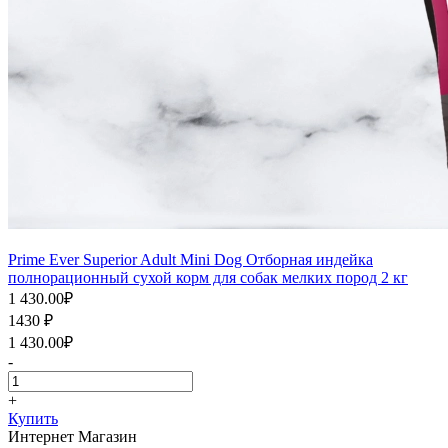
Prime Ever Superior Adult Mini Dog Отборная индейка
полнорационный сухой корм для собак мелких пород 2 кг
1 430.00
₽
1430
₽
1 430.00
₽
-
+
Купить
Интернет Магазин