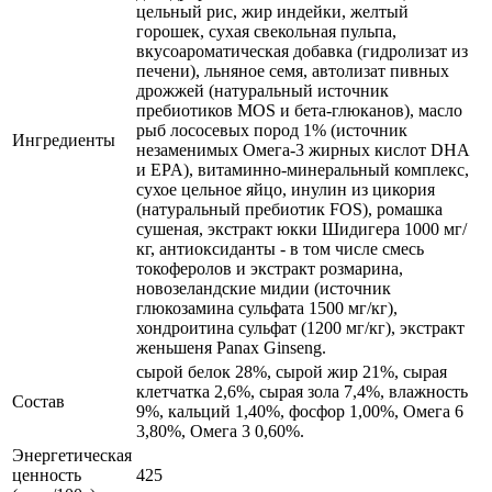
цельный рис, жир индейки, желтый
горошек, сухая свекольная пульпа,
вкусоароматическая добавка (гидролизат из
печени), льняное семя, автолизат пивных
дрожжей (натуральный источник
пребиотиков MOS и бета-глюканов), масло
рыб лососевых пород 1% (источник
Ингредиенты
незаменимых Омега-3 жирных кислот DHA
и EPA), витаминно-минеральный комплекс,
сухое цельное яйцо, инулин из цикория
(натуральный пребиотик FOS), ромашка
сушеная, экстракт юкки Шидигера 1000 мг/
кг, антиоксиданты - в том числе смесь
токоферолов и экстракт розмарина,
новозеландские мидии (источник
глюкозамина сульфата 1500 мг/кг),
хондроитина сульфат (1200 мг/кг), экстракт
женьшеня Panax Ginseng.
сырой белок 28%, сырой жир 21%, сырая
клетчатка 2,6%, сырая зола 7,4%, влажность
Состав
9%, кальций 1,40%, фосфор 1,00%, Омега 6
3,80%, Омега 3 0,60%.
Энергетическая
ценность
425