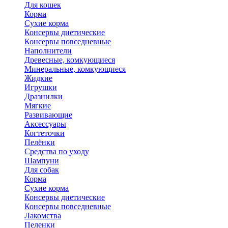
Для кошек
Корма
Сухие корма
Консервы диетические
Консервы повседневные
Наполнители
Древесные, комкующиеся
Минеральные, комкующиеся
Жидкие
Игрушки
Дразнилки
Мягкие
Развивающие
Аксессуары
Когтеточки
Пелёнки
Средства по уходу
Шампуни
Для собак
Корма
Сухие корма
Консервы диетические
Консервы повседневные
Лакомства
Пеленки