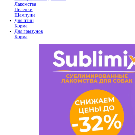
Лакомства
Пеленки
Шампуни
Для птиц
Корма
Для грызунов
Корма