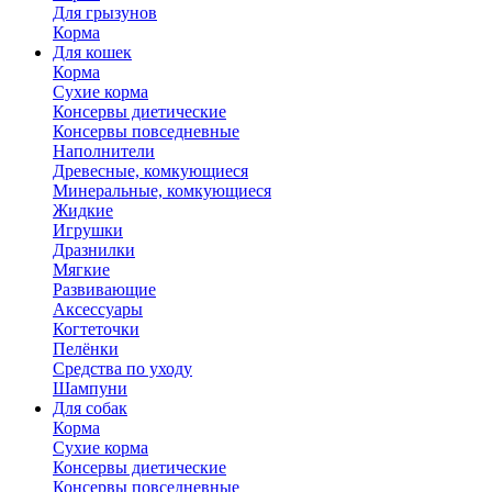
Для грызунов
Корма
Для кошек
Корма
Сухие корма
Консервы диетические
Консервы повседневные
Наполнители
Древесные, комкующиеся
Минеральные, комкующиеся
Жидкие
Игрушки
Дразнилки
Мягкие
Развивающие
Аксессуары
Когтеточки
Пелёнки
Средства по уходу
Шампуни
Для собак
Корма
Сухие корма
Консервы диетические
Консервы повседневные