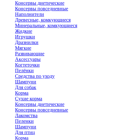
Консервы диетические
Консервы повседневные
Наполнители
Древесные, комкующиеся
Минеральные, комкующиеся
Жидкие
Игрушки
Дразнилки
Мягкие
Развивающие
Аксессуары
Когтеточки
Пелёнки
Средства по уходу
Шампуни
Для собак
Корма
Сухие корма
Консервы диетические
Консервы повседневные
Лакомства
Пеленки
Шампуни
Для птиц
Корма