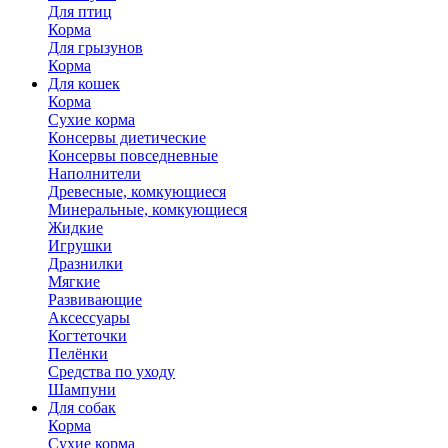
Для птиц
Корма
Для грызунов
Корма
Для кошек
Корма
Сухие корма
Консервы диетические
Консервы повседневные
Наполнители
Древесные, комкующиеся
Минеральные, комкующиеся
Жидкие
Игрушки
Дразнилки
Мягкие
Развивающие
Аксессуары
Когтеточки
Пелёнки
Средства по уходу
Шампуни
Для собак
Корма
Сухие корма