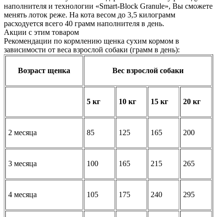
наполнителя и технологии «Smart-Block Granule», Вы сможете
менять лоток реже. На кота весом до 3,5 килограмм
расходуется всего 40 грамм наполнителя в день.
Акции с этим товаром
Рекомендации по кормлению щенка сухим кормом в
зависимости от веса взрослой собаки (грамм в день):
Возраст щенка
Вес взрослой собаки
5 кг
10 кг
15 кг
20 кг
2 месяца
85
125
165
200
3 месяца
100
165
215
265
4 месяца
105
175
240
295