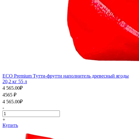
ECO Premium Тутти-фрутти наполнитель древесный ягоды
20,2 кг 55 л
4 565.00
₽
4565
₽
4 565.00
₽
-
+
Купить