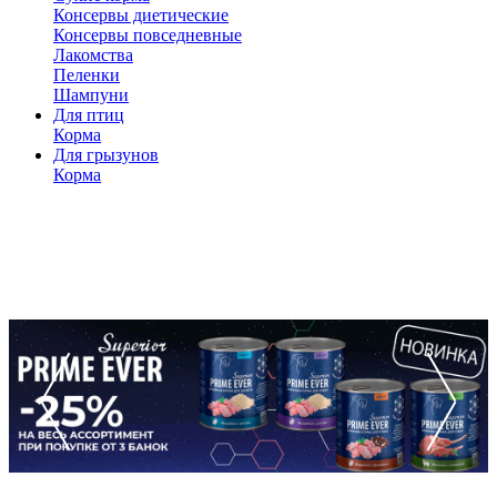
Консервы диетические
Консервы повседневные
Лакомства
Пеленки
Шампуни
Для птиц
Корма
Для грызунов
Корма