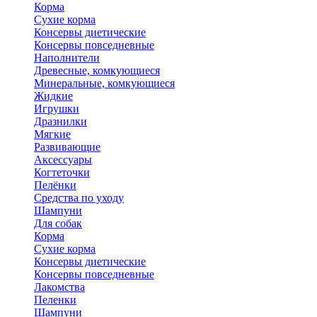
Корма
Сухие корма
Консервы диетические
Консервы повседневные
Наполнители
Древесные, комкующиеся
Минеральные, комкующиеся
Жидкие
Игрушки
Дразнилки
Мягкие
Развивающие
Аксессуары
Когтеточки
Пелёнки
Средства по уходу
Шампуни
Для собак
Корма
Сухие корма
Консервы диетические
Консервы повседневные
Лакомства
Пеленки
Шампуни