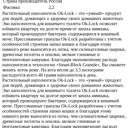
Страна производитель
Россия
Фасовка
2,2
Растительный наполнитель Ok-Lock – это «умный» продукт
для людей, думающих о здоровье своих домашних животных.
Эко наполнитель для кошачьего туалета Ok-Lock позволит
избавить квартиру на долгое время от запаха аммиака,
который провоцируют бактерии, содержащиеся в кошачьей
моче. Прессованные гранулы Ok-Lock разработаны с учетом
особенностей строения лапки кошки и благодаря этому
намного реже выносятся из лотка, чем силикагелевые шарики,
древесные пеллеты и опилки, мелкие глиняные и
бентонитовые камушки. Благодаря экономичному расходу
наполнителя и технологии «Smart-Block Granule», Вы сможете
менять лоток реже. На кота весом до 3,5 килограмм
расходуется всего 40 грамм наполнителя в день.
Растительный наполнитель Ok-Lock – это «умный» продукт
для людей, думающих о здоровье своих домашних животных.
Эко наполнитель для кошачьего туалета Ok-Lock позволит
избавить квартиру на долгое время от запаха аммиака,
который провоцируют бактерии, содержащиеся в кошачьей
моче. Прессованные гранулы Ok-Lock разработаны с учетом
особенностей строения лапки кошки и благодаря этому
намного реже выносятся из лотка, чем силикагелевые шарики,
древесные пеллеты и опилки, мелкие глиняные и
бентонитовые камушки. Благодаря экономичному расходу