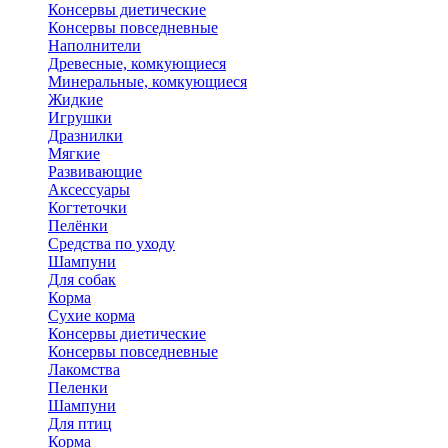
Консервы диетические
Консервы повседневные
Наполнители
Древесные, комкующиеся
Минеральные, комкующиеся
Жидкие
Игрушки
Дразнилки
Мягкие
Развивающие
Аксессуары
Когтеточки
Пелёнки
Средства по уходу
Шампуни
Для собак
Корма
Сухие корма
Консервы диетические
Консервы повседневные
Лакомства
Пеленки
Шампуни
Для птиц
Корма