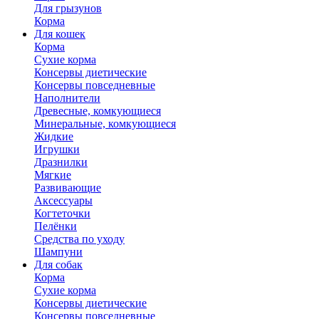
Для грызунов
Корма
Для кошек
Корма
Сухие корма
Консервы диетические
Консервы повседневные
Наполнители
Древесные, комкующиеся
Минеральные, комкующиеся
Жидкие
Игрушки
Дразнилки
Мягкие
Развивающие
Аксессуары
Когтеточки
Пелёнки
Средства по уходу
Шампуни
Для собак
Корма
Сухие корма
Консервы диетические
Консервы повседневные