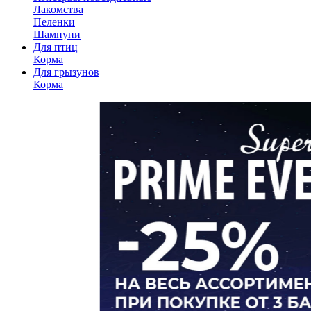
Лакомства
Пеленки
Шампуни
Для птиц
Корма
Для грызунов
Корма